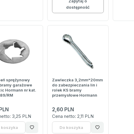
Zapytaj o
dostępność
ień sprężynowy
Zawleczka 3,2mm*20mm
bramy garażowe
do zabezpieczania lin i
ic Hormann nr kat.
rolek KS bramy
89/RM
przemysłowe Hormann
 PLN
2,60 PLN
netto:
3,25 PLN
Cena netto:
2,11 PLN
 koszyka
Do koszyka