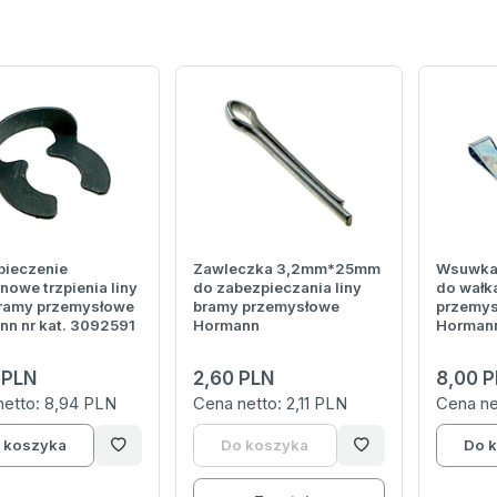
pieczenie
Zawleczka 3,2mm*25mm
Wsuwka 
nowe trzpienia liny
do zabezpieczania liny
do wałk
bramy przemysłowe
bramy przemysłowe
przemys
n nr kat. 3092591
Hormann
Hormann
 PLN
2,60 PLN
8,00 P
netto:
8,94 PLN
Cena netto:
2,11 PLN
Cena ne
 koszyka
Do koszyka
Do 