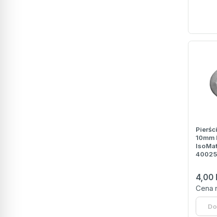
Pierśc
10mm 
IsoMat
40025
4,00
Cena 
Do