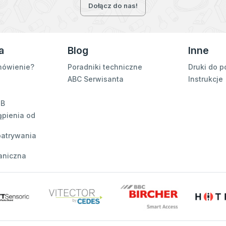
Dołącz do nas!
a
Blog
Inne
mówienie?
Poradniki techniczne
Druki do p
ABC Serwisanta
Instrukcje
2B
ąpienia od
patrywania
aniczna