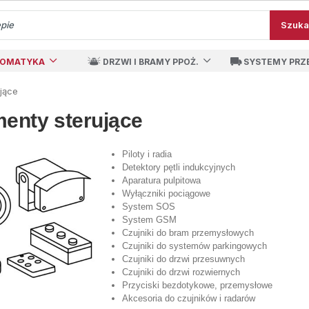
Szuka
TOMATYKA
DRZWI I BRAMY PPOŻ.
SYSTEMY PRZ
jące
enty sterujące
Piloty i radia
Detektory pętli indukcyjnych
Aparatura pulpitowa
Wyłączniki pociągowe
System SOS
System GSM
Czujniki do bram przemysłowych
Czujniki do systemów parkingowych
Czujniki do drzwi przesuwnych
Czujniki do drzwi rozwiernych
Przyciski bezdotykowe, przemysłowe
Akcesoria do czujników i radarów