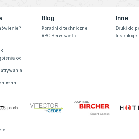
a
Blog
Inne
mówienie?
Poradniki techniczne
Druki do p
ABC Serwisanta
Instrukcje
2B
ąpienia od
patrywania
aniczna
one.