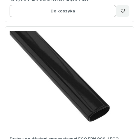
Do koszyka
Drążek do dźwigni antypanicznej ECO EPN 900 II ECO