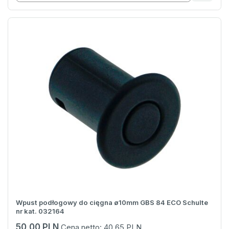
Wpust podłogowy do cięgna ø10mm GBS 84 ECO Schulte
nr kat. 032164
50,00 PLN
Cena netto:
40,65 PLN