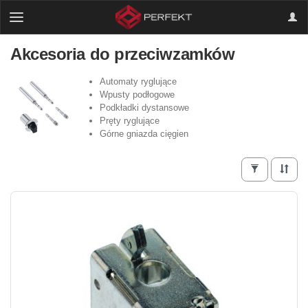
Akcesoria do przeciwzamków
Automaty ryglujące
Wpusty podłogowe
Podkładki dystansowe
Pręty ryglujące
Górne gniazda cięgien