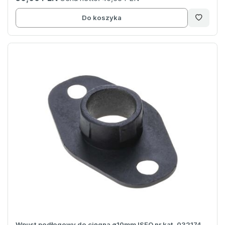
Do koszyka
Wpust podłogowy do cięgna ø10mm ISEO nr kat. 032174