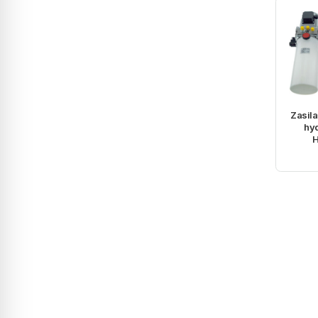
Zasila
hy
H