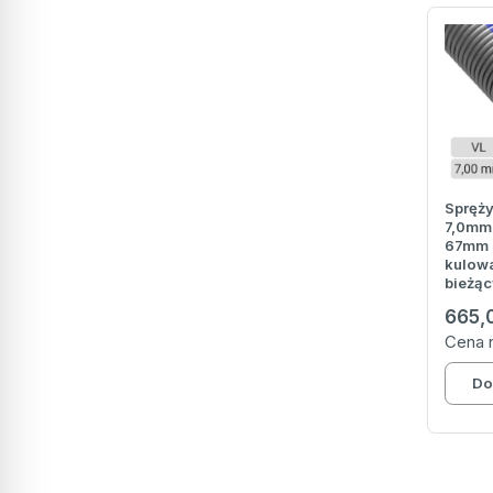
Spręży
7,0mm 
67mm 
kulowa
bieżąc
665,
Cena 
Do