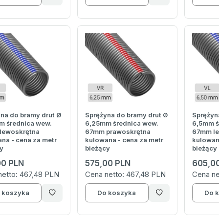
na do bramy drut Ø
Sprężyna do bramy drut Ø
Sprężyn
m średnica wew.
6,25mm średnica wew.
6,5mm ś
lewoskrętna
67mm prawoskrętna
67mm le
na - cena za metr
kulowana - cena za metr
kulowan
y
bieżący
bieżący
00 PLN
575,00 PLN
605,0
netto:
467,48 PLN
Cena netto:
467,48 PLN
Cena ne
 koszyka
Do koszyka
Do 