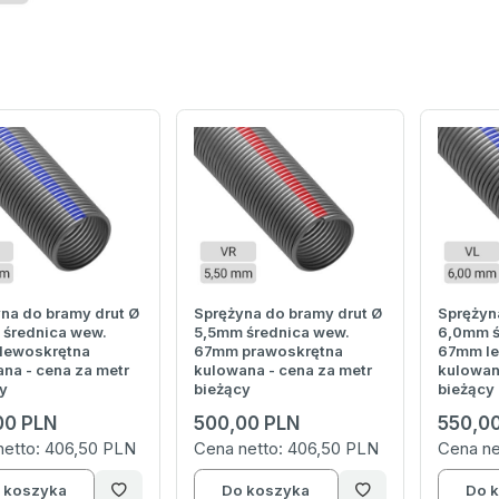
na do bramy drut Ø
Sprężyna do bramy drut Ø
Sprężyn
 średnica wew.
5,5mm średnica wew.
6,0mm ś
lewoskrętna
67mm prawoskrętna
67mm le
na - cena za metr
kulowana - cena za metr
kulowan
y
bieżący
bieżący
00 PLN
500,00 PLN
550,0
netto:
406,50 PLN
Cena netto:
406,50 PLN
Cena ne
 koszyka
Do koszyka
Do 