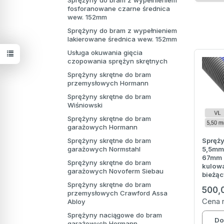
Sprężyny do bram z wypełnieniem
fosforanowane czarne średnica
wew. 152mm
Sprężyny do bram z wypełnieniem
lakierowane średnica wew. 152mm
Usługa okuwania gięcia
czopowania sprężyn skrętnych
Sprężyny skrętne do bram
przemysłowych Hormann
Sprężyny skrętne do bram
Wiśniowski
Sprężyny skrętne do bram
garażowych Hormann
Sprężyny skrętne do bram
Spręży
garażowych Normstahl
5,5mm
67mm 
Sprężyny skrętne do bram
kulowa
garażowych Novoferm Siebau
bieżąc
Sprężyny skrętne do bram
500,
przemysłowych Crawford Assa
Cena 
Abloy
Sprężyny naciągowe do bram
Do
garażowych Hormann