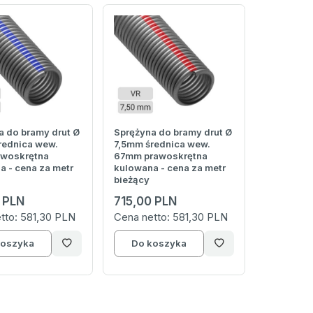
a do bramy drut Ø
Sprężyna do bramy drut Ø
rednica wew.
7,5mm średnica wew.
woskrętna
67mm prawoskrętna
a - cena za metr
kulowana - cena za metr
bieżący
 PLN
715,00 PLN
tto:
581,30 PLN
Cena netto:
581,30 PLN
koszyka
Do koszyka