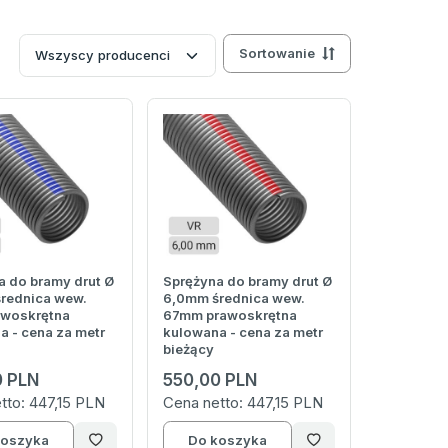
Sortowanie
a do bramy drut Ø
Sprężyna do bramy drut Ø
rednica wew.
6,0mm średnica wew.
woskrętna
67mm prawoskrętna
a - cena za metr
kulowana - cena za metr
bieżący
0 PLN
550,00 PLN
tto:
447,15 PLN
Cena netto:
447,15 PLN
koszyka
Do koszyka