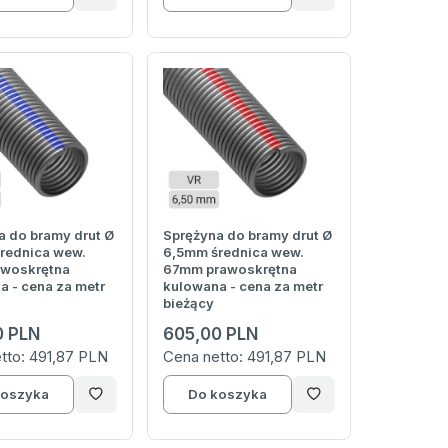
a do bramy drut Ø
Sprężyna do bramy drut Ø
rednica wew.
6,5mm średnica wew.
woskrętna
67mm prawoskrętna
a - cena za metr
kulowana - cena za metr
bieżący
0 PLN
605,00 PLN
tto:
491,87 PLN
Cena netto:
491,87 PLN
koszyka
Do koszyka