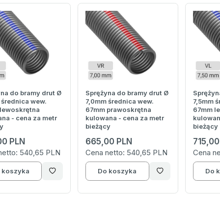
na do bramy drut Ø
Sprężyna do bramy drut Ø
Sprężyn
średnica wew.
7,0mm średnica wew.
7,5mm ś
lewoskrętna
67mm prawoskrętna
67mm le
na - cena za metr
kulowana - cena za metr
kulowan
y
bieżący
bieżący
00 PLN
665,00 PLN
715,00
netto:
540,65 PLN
Cena netto:
540,65 PLN
Cena ne
 koszyka
Do koszyka
Do 