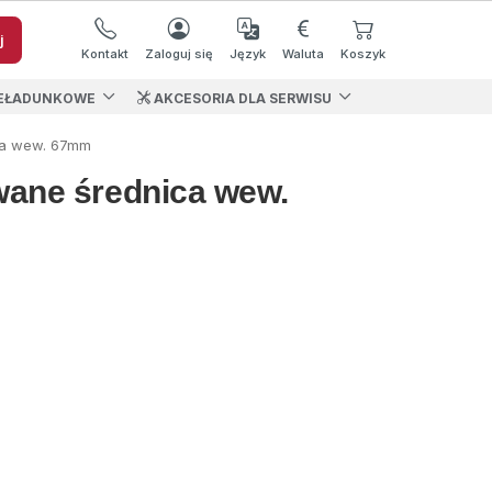
j
Kontakt
Zaloguj się
Język
Waluta
Koszyk
EŁADUNKOWE
AKCESORIA DLA SERWISU
ca wew. 67mm
wane średnica wew.